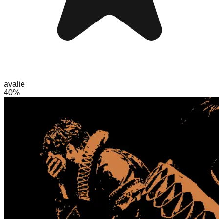
avalie
40%