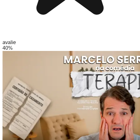
avalie
40%